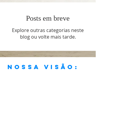
Posts em breve
Explore outras categorias neste
blog ou volte mais tarde.
Nossa visão:
“Ser uma igreja que, em
conformidade com a Palavra de
Deus e os princípios cristãos, viva
os verdadeiros valores da vida
cristã de forma plena e assim faça
discípulos frutíferos, que anunciem
Jesus Cristo, a Fonte de Vida
Abundante."