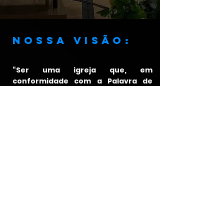
Nossa visão:
“Ser uma igreja que, em
conformidade com a Palavra de
Deus e os princípios cristãos, viva
os verdadeiros valores da vida
cristã de forma plena e assim faça
discípulos frutíferos, que anunciem
Jesus Cristo, a Fonte de Vida
Abundante."
ENDEREÇO:
Rua Amador Bueno, 460, Jd.
Piratininga - CEP
06.230-100