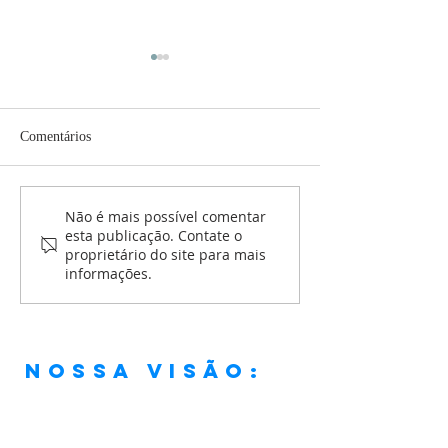
Comentários
EBD Missionária -
Retiro espiritual -
Não é mais possível comentar
esta publicação. Contate o
Missionário Pr. Marcos
maio de 2026
proprietário do site para mais
Vicente (Abençoados
informações.
Motoclube) - CBESP
Nossa visão:
“Ser uma igreja que, em