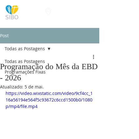
Post
Todas as Postagens
Todas as Postagens
Programação do Mês da EBD
Programações Fixas
- 2026
Atualizado:
5 de mai.
https://video.wixstatic.com/video/9cf4cc_1
16a56194e564f5c93672c6ccd1500b0/1080
p/mp4/file.mp4