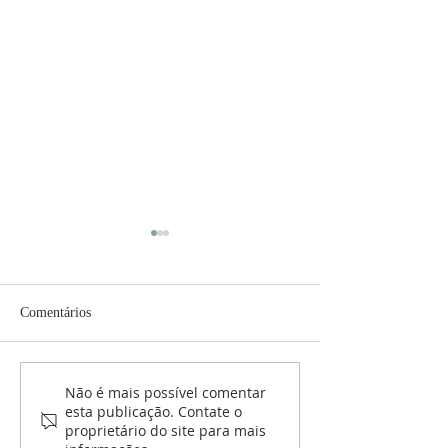
Comentários
EBD Missionária -
Retiro espiritual -
Não é mais possível comentar
esta publicação. Contate o
Missionário Pr. Marcos
maio de 2026
proprietário do site para mais
Vicente (Abençoados