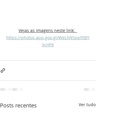
Vejas as imagens neste link:  
https://photos.app.goo.gl/WeLhNSppfXBY
XcHF6
Posts recentes
Ver tudo