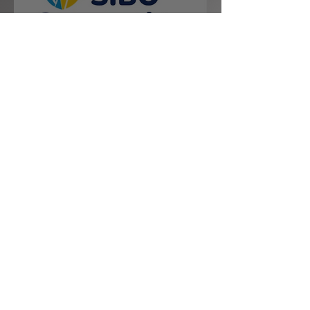
Curso de inglês para iniciantes
Livro: A pessoa de Jesus
Cristo - Autor: Antônio
Henrique Sabino
Nossa visão: