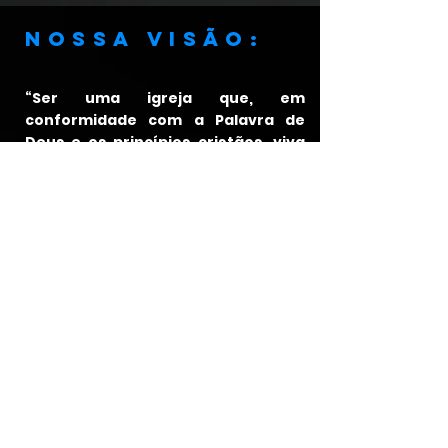
Nossa visão:
“Ser uma igreja que, em
conformidade com a Palavra de
Deus e os princípios cristãos, viva
os verdadeiros valores da vida
cristã de forma plena e assim faça
discípulos frutíferos, que anunciem
Jesus Cristo, a Fonte de Vida
Abundante."
ENDEREÇO:
Rua Amador Bueno, 460, Jd.
Piratininga - CEP
06.230-100
-
Osasco / São Paulo