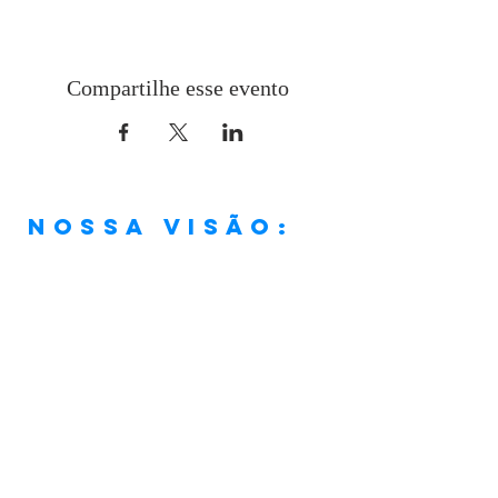
Compartilhe esse evento
Nossa visão:
“Ser uma igreja que, em
conformidade com a Palavra de
Deus e os princípios cristãos, viva
os verdadeiros valores da vida
cristã de forma plena e assim faça
discípulos frutíferos, que anunciem
Jesus Cristo, a Fonte de Vida
Abundante."