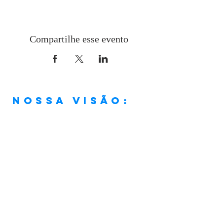
Compartilhe esse evento
Nossa visão:
“Ser uma igreja que, em
conformidade com a Palavra de
Deus e os princípios cristãos, viva
os verdadeiros valores da vida
cristã de forma plena e assim faça
discípulos frutíferos, que anunciem
Jesus Cristo, a Fonte de Vida
Abundante."